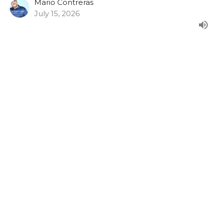
Mario Contreras
July 15, 2026
Los Varones de la RED: "Ciudadanos
del Cielo"
Los Varones de La RED
Mario Contreras
July 8, 2026
View all Programas in Serie