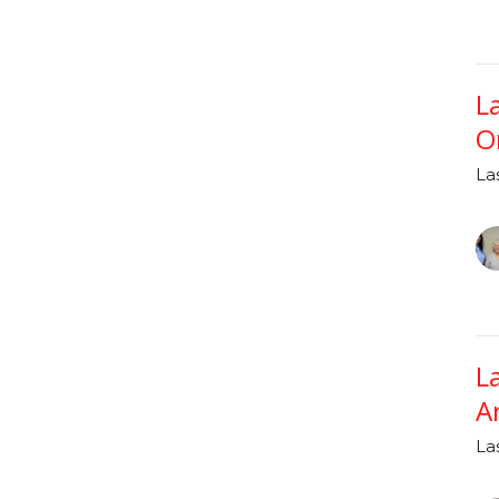
L
O
La
L
A
La