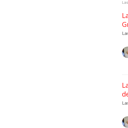
Las
L
G
La
L
d
La