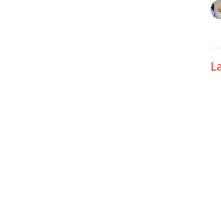
L
T
La
Vi