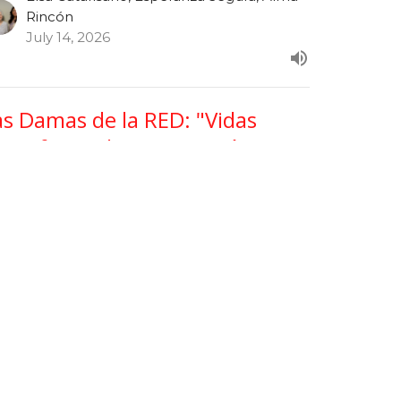
Rincón
July 14, 2026
as Damas de la RED: "Vidas
ransformadas con Propósito"
s Damas de La RED (Té Con Elsa)
Elsa Catarisano, Esperanza Segura, Alma
Rincón
July 7, 2026
ew all Programas in Serie