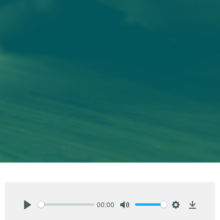
00:00
Play
Mute
Settings
Downlo