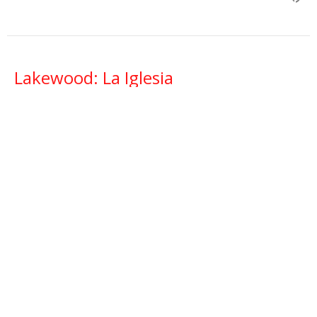
Lakewood: La Iglesia
Qué Es y Qué No Es
La RED Lakewood
Mateo 28:16-20
Kevin Villa
November 1, 2023
Lakewood: El Temor de Dios
Qué Es y Qué no Es