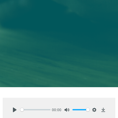
00:00
Play
Mute
Settings
Downlo